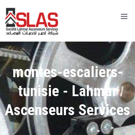
Main
Men
montes-escaliers-
tunisie - Lahmar
Ascenseurs Services